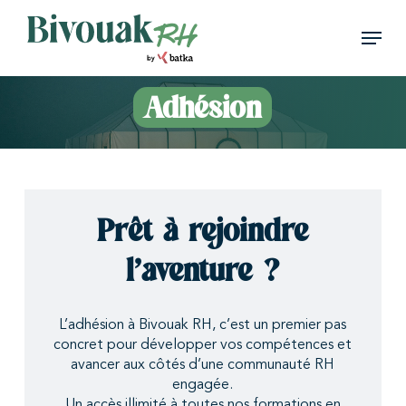
Skip
Menu
to
main
Close
content
Menu
Adhésion
Prêt à rejoindre
l’aventure ?
L’adhésion à Bivouak RH, c’est un premier pas
concret pour développer vos compétences et
avancer aux côtés d’une communauté RH
engagée.
Un accès illimité à toutes nos formations en