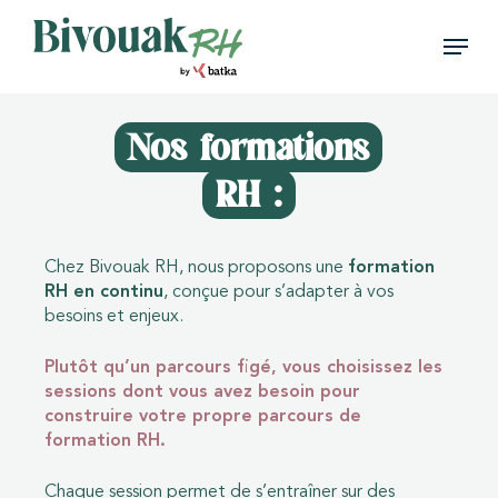
Skip
Menu
to
main
Close
content
Menu
Nos formations
RH :
Chez Bivouak RH, nous proposons une
formation
RH en continu
, conçue pour s’adapter à vos
besoins et enjeux.
Plutôt qu’un parcours figé, vous choisissez les
sessions dont vous avez besoin pour
construire votre propre parcours de
formation RH.
Chaque session permet de s’entraîner sur des