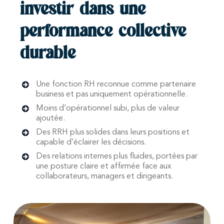
leur capacité à prendre du recul et
investir dans une
affiner leurs arbitrages
performance collective
durable
Une fonction RH reconnue comme partenaire
business et pas uniquement opérationnelle.
Moins d’opérationnel subi, plus de valeur
ajoutée.
Des RRH plus solides dans leurs positions et
capable d’éclairer les décisions.
Des relations internes plus fluides, portées par
une posture claire et affirmée face aux
collaborateurs, managers et dirigeants.