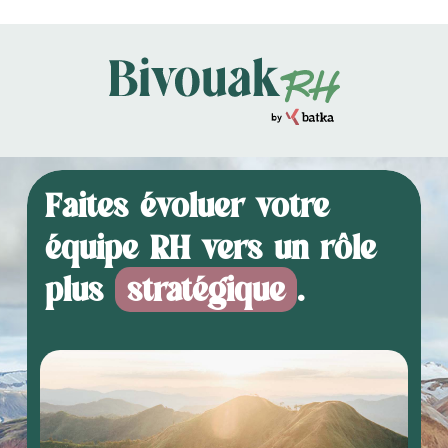
Skip
to
main
Close
content
Menu
Faites évoluer votre
équipe RH vers un rôle
plus
stratégique
.