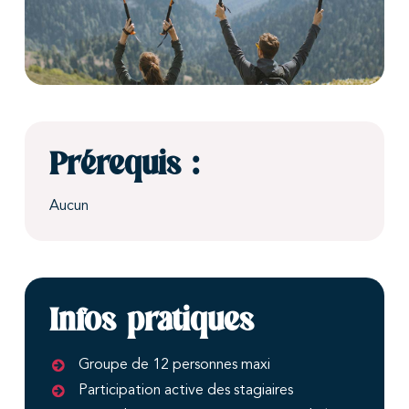
Prérequis :
Aucun
Infos pratiques
Groupe de 12 personnes maxi
Participation active des stagiaires