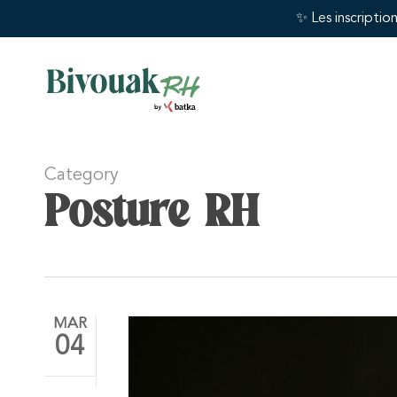
Skip
✨ Les inscriptio
to
main
content
Category
Posture RH
MAR
04