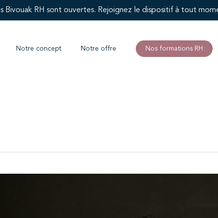
ns Bivouak RH sont ouvertes. Rejoignez le dispositif à tout mom
Notre concept
Notre offre
Nos formations RH