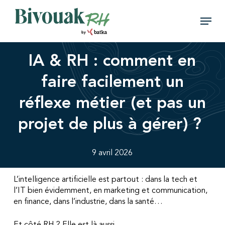
Skip
Menu
to
main
Close
content
Menu
IA & RH : comment en
faire facilement un
réflexe métier (et pas un
projet de plus à gérer) ?
9 avril 2026
L’intelligence artificielle est partout : dans la tech et
l’IT bien évidemment, en marketing et communication,
en finance, dans l’industrie, dans la santé…